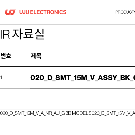
Skip
to
PRODUCT
content
IR 자료실
번호
제목
020_D_SMT_15M_V_ASSY_BK_
1
020_D_SMT_15M_V_A_NR_AU_G 3D MODELS
020_D_SMT_15M_V_